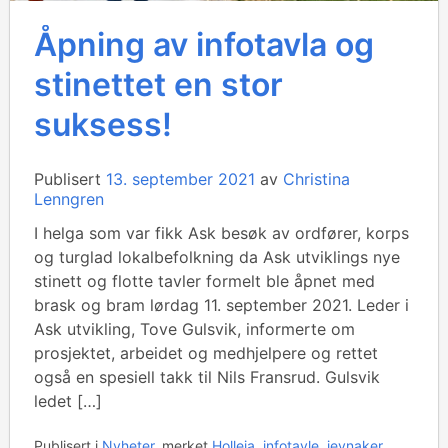
Åpning av infotavla og
stinettet en stor
suksess!
Publisert
13. september 2021
av
Christina
Lenngren
I helga som var fikk Ask besøk av ordfører, korps
og turglad lokalbefolkning da Ask utviklings nye
stinett og flotte tavler formelt ble åpnet med
brask og bram lørdag 11. september 2021. Leder i
Ask utvikling, Tove Gulsvik, informerte om
prosjektet, arbeidet og medhjelpere og rettet
også en spesiell takk til Nils Fransrud. Gulsvik
ledet […]
Publisert i
Nyheter
merket
Holleia
,
infotavle
,
jevnaker