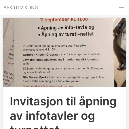
Hopp
ASK UTVIKLING
til
innhold
Invitasjon til åpning
av infotavler og