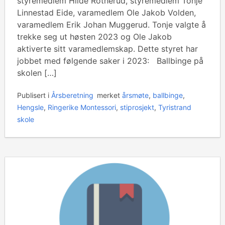
styremedlem Hilde Rotherud, styremedlem Tonje
Linnestad Eide, varamedlem Ole Jakob Volden,
varamedlem Erik Johan Muggerud. Tonje valgte å
trekke seg ut høsten 2023 og Ole Jakob
aktiverte sitt varamedlemskap. Dette styret har
jobbet med følgende saker i 2023: Ballbinge på
skolen […]
Publisert i
Årsberetning
merket
årsmøte
,
ballbinge
,
Hengsle
,
Ringerike Montessori
,
stiprosjekt
,
Tyristrand
skole