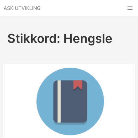
Hopp
ASK UTVIKLING
til
innhold
Stikkord:
Hengsle