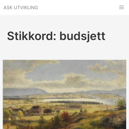
Hopp
ASK UTVIKLING
til
innhold
Stikkord:
budsjett