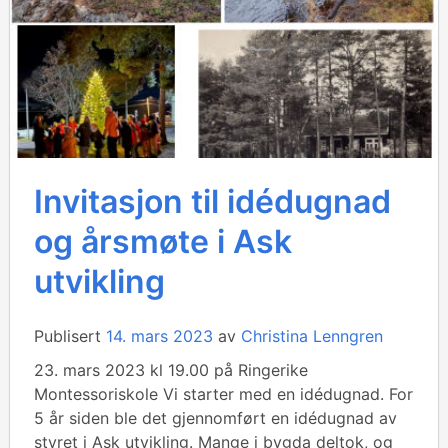
Invitasjon til idédugnad
og årsmøte i Ask
utvikling
Publisert
14. mars 2023
av
Christina Lenngren
23. mars 2023 kl 19.00 på Ringerike
Montessoriskole Vi starter med en idédugnad. For
5 år siden ble det gjennomført en idédugnad av
styret i Ask utvikling. Mange i bygda deltok, og