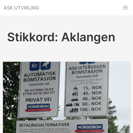
Hopp
ASK UTVIKLING
til
innhold
Stikkord:
Aklangen