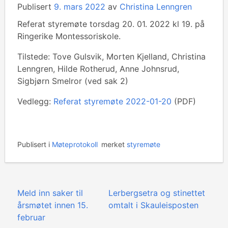
Publisert
9. mars 2022
av
Christina Lenngren
Referat styremøte torsdag 20. 01. 2022 kl 19. på
Ringerike Montessoriskole.
Tilstede: Tove Gulsvik, Morten Kjelland, Christina
Lenngren, Hilde Rotherud, Anne Johnsrud,
Sigbjørn Smelror (ved sak 2)
Vedlegg:
Referat styremøte 2022-01-20
(PDF)
Publisert i
Møteprotokoll
merket
styremøte
Innleggsnavigasjon
Meld inn saker til
Lerbergsetra og stinettet
årsmøtet innen 15.
omtalt i Skauleisposten
februar